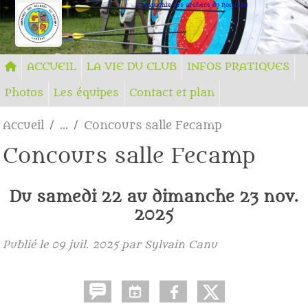
Panneau de gestion des cookies
Compagnie des archers du Ronchay
ACCUEIL
LA VIE DU CLUB
INFOS PRATIQUES
Photos
Les équipes
Contact et plan
Accueil
Concours salle Fecamp
Concours salle Fecamp
Du
samedi
22
au
dimanche
23
nov.
2025
Publié le
09 juil. 2025
par Sylvain Canu