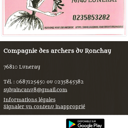
Compagnie des archers du Ronchay
76810
Luneray
Tél. :
0687125450 ou 0235845382
sylvaincanu8@gmail.com
Informations légales
Signaler un contenu inapproprié