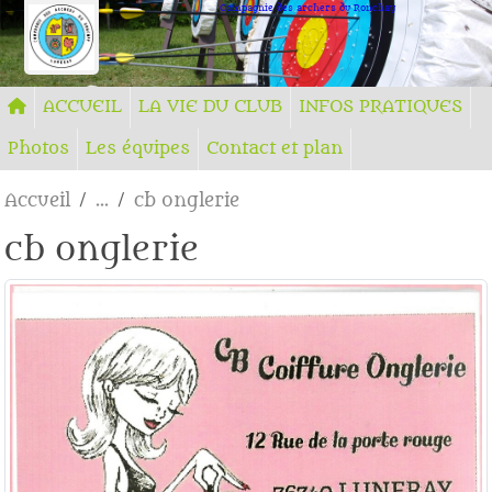
Panneau de gestion des cookies
Compagnie des archers du Ronchay
ACCUEIL
LA VIE DU CLUB
INFOS PRATIQUES
Photos
Les équipes
Contact et plan
Accueil
cb onglerie
cb onglerie