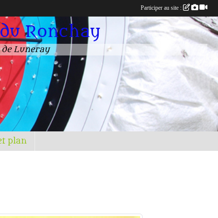
Participer au site :
 du Ronchay
n de Luneray
et plan