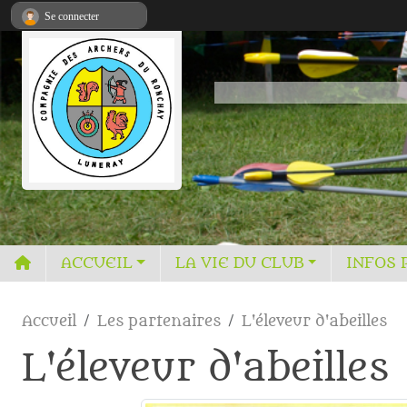
Panneau de gestion des cookies
Se connecter
ACCUEIL
LA VIE DU CLUB
INFOS 
Accueil
Les partenaires
L'éleveur d'abeilles
L'éleveur d'abeilles