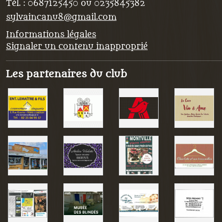
Tél. :
0687125450 ou 0235845382
sylvaincanu8@gmail.com
Informations légales
Signaler un contenu inapproprié
Les partenaires du club