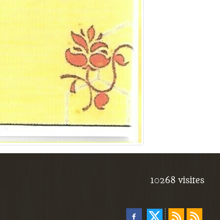
10268
visites