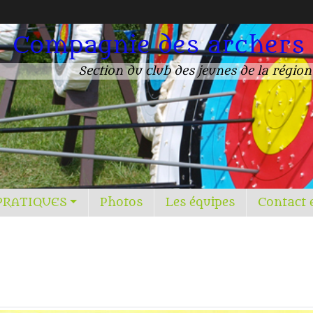
Compagnie des archers
Section du club des jeunes de la régio
PRATIQUES
Photos
Les équipes
Contact 