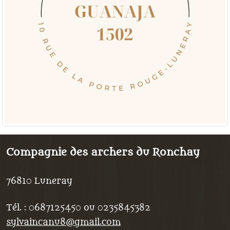
Compagnie des archers du Ronchay
76810
Luneray
Tél. :
0687125450 ou 0235845382
sylvaincanu8@gmail.com