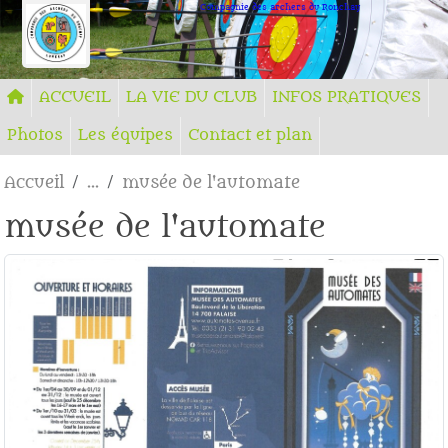
Panneau de gestion des cookies
Compagnie des archers du Ronchay
ACCUEIL
LA VIE DU CLUB
INFOS PRATIQUES
Photos
Les équipes
Contact et plan
Accueil
musée de l'automate
musée de l'automate