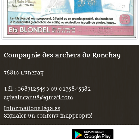
Compagnie des archers du Ronchay
76810
Luneray
Tél. :
0687125450 ou 0235845382
sylvaincanu8@gmail.com
Informations légales
Signaler un contenu inapproprié