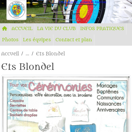
Panneau de gestion des cookies
Compagnie des archers du Ronchay
ACCUEIL
LA VIE DU CLUB
INFOS PRATIQUES
Photos
Les équipes
Contact et plan
Accueil
Ets Blondel
Ets Blondel