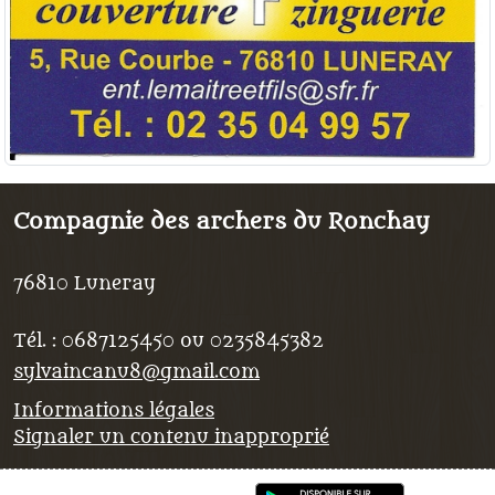
Compagnie des archers du Ronchay
76810
Luneray
Tél. :
0687125450 ou 0235845382
sylvaincanu8@gmail.com
Informations légales
Signaler un contenu inapproprié