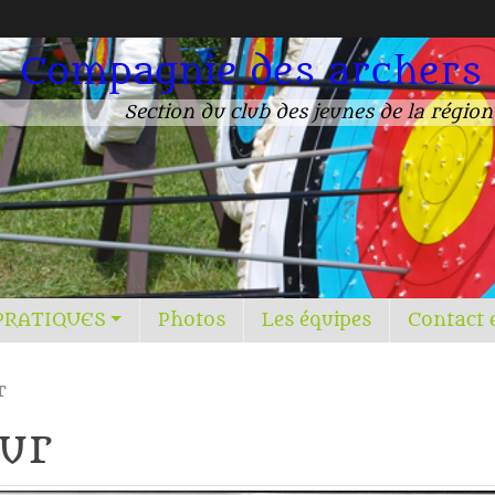
Compagnie des archers
Section du club des jeunes de la régio
PRATIQUES
Photos
Les équipes
Contact 
r
our