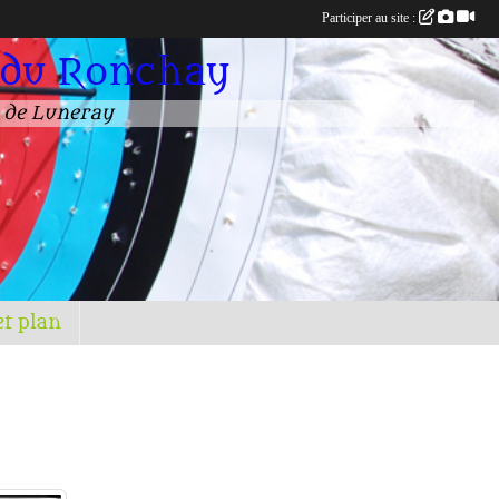
Participer au site :
 du Ronchay
n de Luneray
et plan