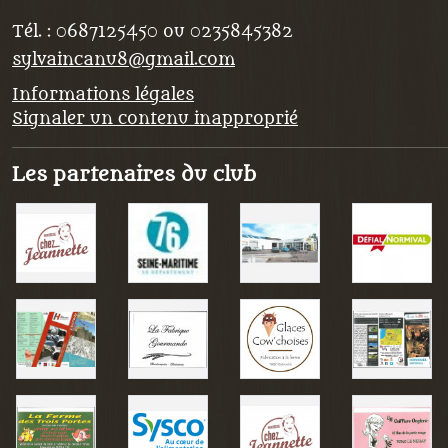
Tél. :
0687125450 ou 0235845382
sylvaincanu8@gmail.com
Informations légales
Signaler un contenu inapproprié
Les partenaires du club