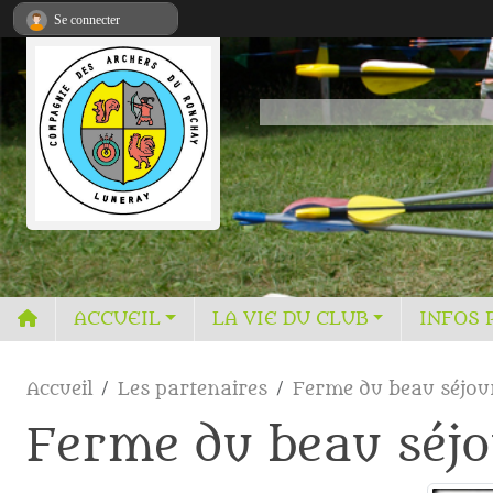
Panneau de gestion des cookies
Se connecter
ACCUEIL
LA VIE DU CLUB
INFOS 
Accueil
Les partenaires
Ferme du beau séjou
Ferme du beau séj