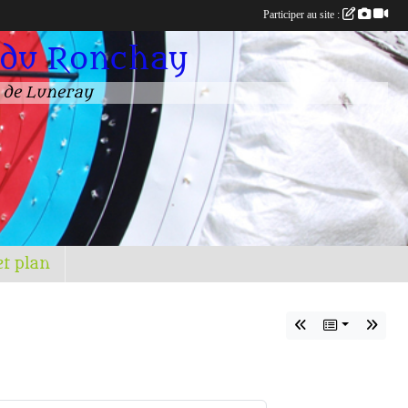
Participer au site :
 du Ronchay
n de Luneray
et plan