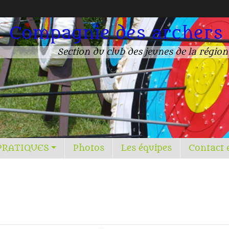
Compagnie des archers
Section du club des jeunes de la régio
PRATIQUES
Photos
Les équipes
Contact 