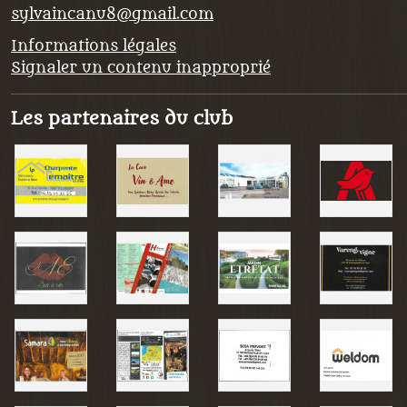
sylvaincanu8@gmail.com
Informations légales
Signaler un contenu inapproprié
Les partenaires du club