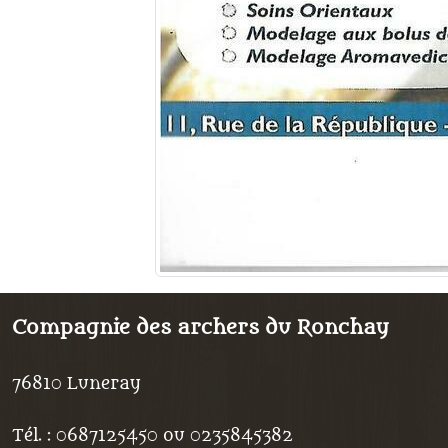
Compagnie des archers du Ronchay
76810
Luneray
Tél. :
0687125450 ou 0235845382