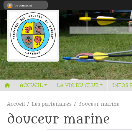
Panneau de gestion des cookies
Se connecter
ACCUEIL
LA VIE DU CLUB
INFOS 
Accueil
Les partenaires
douceur marine
douceur marine