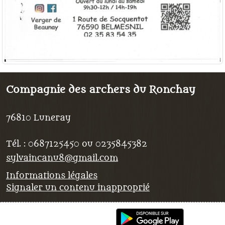
Compagnie des archers du Ronchay
76810
Luneray
Tél. :
0687125450 ou 0235845382
sylvaincanu8@gmail.com
Informations légales
Signaler un contenu inapproprié