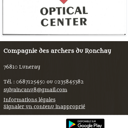
Compagnie des archers du Ronchay
76810
Luneray
Tél. :
0687125450 ou 0235845382
sylvaincanu8@gmail.com
Informations légales
Signaler un contenu inapproprié