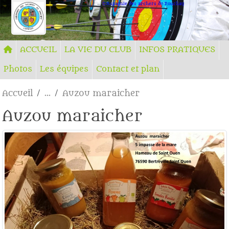
Panneau de gestion des cookies
Compagnie des archers du Ronchay
ACCUEIL
LA VIE DU CLUB
INFOS PRATIQUES
Photos
Les équipes
Contact et plan
Accueil
Auzou maraicher
Auzou maraicher