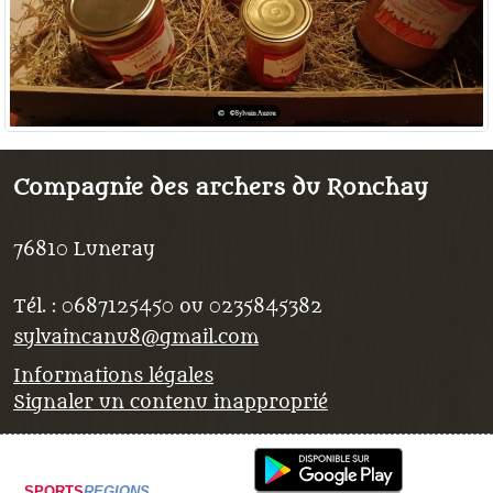
Compagnie des archers du Ronchay
76810
Luneray
Tél. :
0687125450 ou 0235845382
sylvaincanu8@gmail.com
Informations légales
Signaler un contenu inapproprié
SPORTS
REGIONS