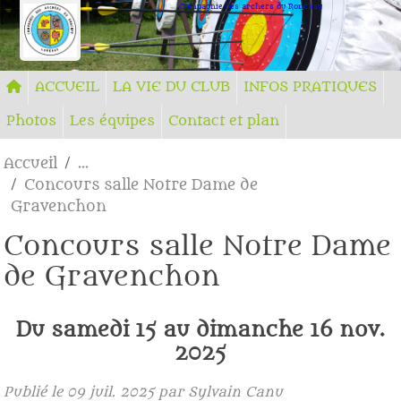
Panneau de gestion des cookies
Compagnie des archers du Ronchay
ACCUEIL
LA VIE DU CLUB
INFOS PRATIQUES
Photos
Les équipes
Contact et plan
Accueil
Concours salle Notre Dame de
Gravenchon
Concours salle Notre Dame
de Gravenchon
Du
samedi
15
au
dimanche
16
nov.
2025
Publié le
09 juil. 2025
par Sylvain Canu