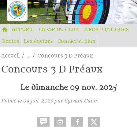
Panneau de gestion des cookies
Compagnie des archers du Ronchay
ACCUEIL
LA VIE DU CLUB
INFOS PRATIQUES
Photos
Les équipes
Contact et plan
Accueil
Concours 3 D Préaux
Concours 3 D Préaux
Le
dimanche
09
nov.
2025
Publié le
09 juil. 2025
par Sylvain Canu