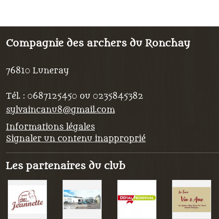
Compagnie des archers du Ronchay
76810
Luneray
Tél. :
0687125450 ou 0235845382
sylvaincanu8@gmail.com
Informations légales
Signaler un contenu inapproprié
Les partenaires du club