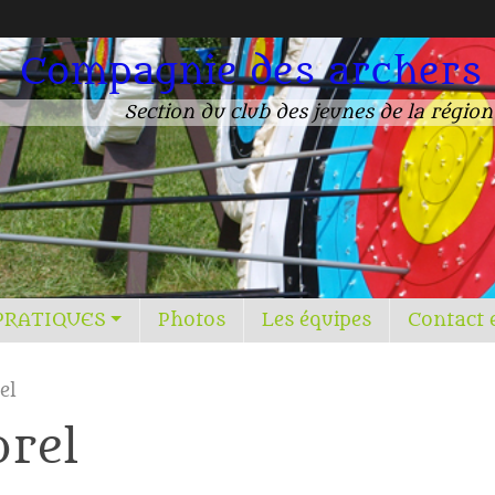
Compagnie des archers
Section du club des jeunes de la régio
PRATIQUES
Photos
Les équipes
Contact 
el
orel