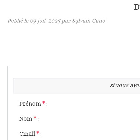
D
Publié le
09 juil. 2025
par Sylvain Canu
si vous av
Prénom
*
:
Nom
*
:
Email
*
: