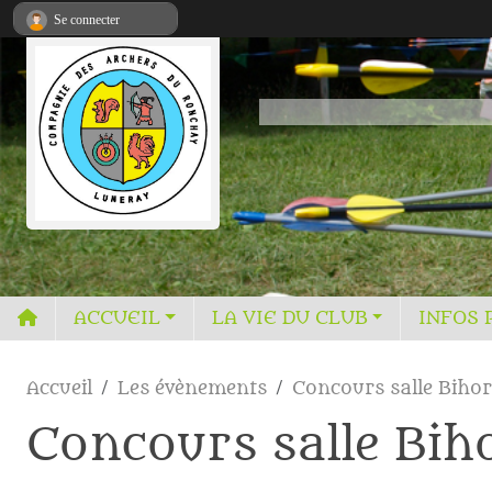
Panneau de gestion des cookies
Se connecter
ACCUEIL
LA VIE DU CLUB
INFOS 
Accueil
Les évènements
Concours salle Bihor
Concours salle Bih