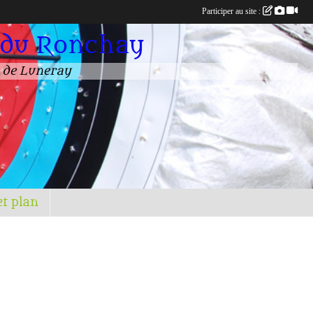
Participer au site :
 du Ronchay
n de Luneray
et plan