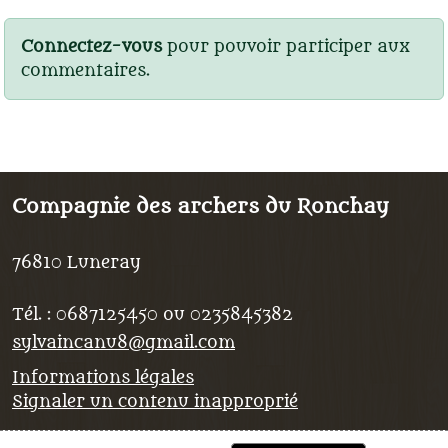
Connectez-vous
pour pouvoir participer aux
commentaires.
Compagnie des archers du Ronchay
76810
Luneray
Tél. :
0687125450 ou 0235845382
sylvaincanu8@gmail.com
Informations légales
Signaler un contenu inapproprié