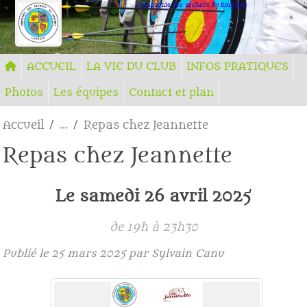
Panneau de gestion des cookies
Compagnie des archers du Ronchay
ACCUEIL
LA VIE DU CLUB
INFOS PRATIQUES
Photos
Les équipes
Contact et plan
Accueil
Repas chez Jeannette
Repas chez Jeannette
Le
samedi
26
avril
2025
de 19h à 23h30
Publié le
25 mars 2025
par Sylvain Canu