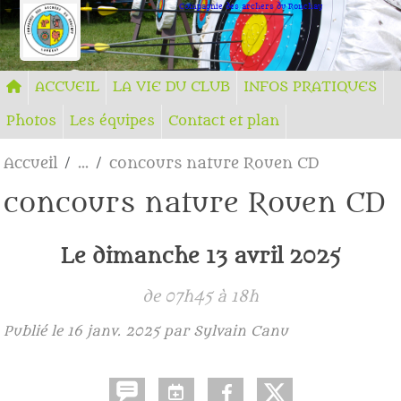
Panneau de gestion des cookies
Compagnie des archers du Ronchay
ACCUEIL
LA VIE DU CLUB
INFOS PRATIQUES
Photos
Les équipes
Contact et plan
Accueil
concours nature Rouen CD
concours nature Rouen CD
Le
dimanche
13
avril
2025
de 07h45 à 18h
Publié le
16 janv. 2025
par Sylvain Canu