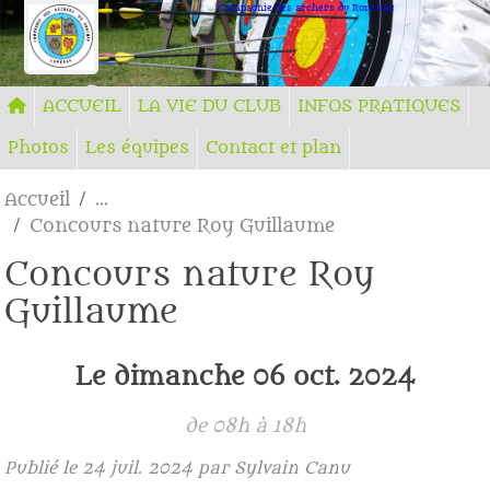
Panneau de gestion des cookies
Compagnie des archers du Ronchay
ACCUEIL
LA VIE DU CLUB
INFOS PRATIQUES
Photos
Les équipes
Contact et plan
Accueil
Concours nature Roy Guillaume
Concours nature Roy
Guillaume
Le
dimanche
06
oct.
2024
de 08h à 18h
Publié le
24 juil. 2024
par Sylvain Canu