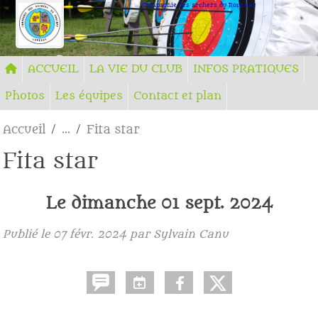
Panneau de gestion des cookies
Compagnie des archers du Ronchay
ACCUEIL
LA VIE DU CLUB
INFOS PRATIQUES
Photos
Les équipes
Contact et plan
Accueil
Fita star
Fita star
Le
dimanche
01
sept.
2024
Publié le
07 févr. 2024
par Sylvain Canu