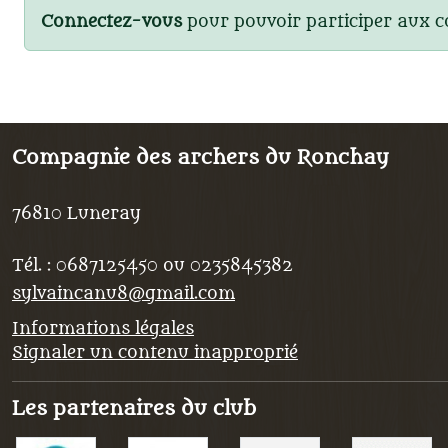
Connectez-vous
pour pouvoir participer aux 
Compagnie des archers du Ronchay
76810
Luneray
Tél. :
0687125450 ou 0235845382
sylvaincanu8@gmail.com
Informations légales
Signaler un contenu inapproprié
Les partenaires du club