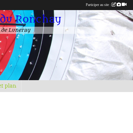
Participer au site :
 du Ronchay
n de Luneray
et plan