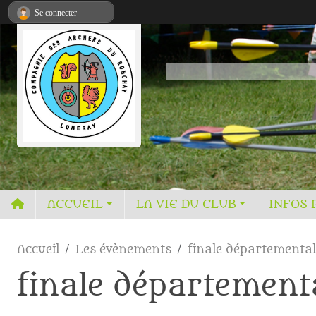
Panneau de gestion des cookies
Se connecter
ACCUEIL
LA VIE DU CLUB
INFOS 
Accueil
Les évènements
finale départemental
finale département