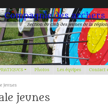
Compagnie des archers
Section du club des jeunes de la régio
PRATIQUES
Photos
Les équipes
Contact 
e jeunes
ale jeunes